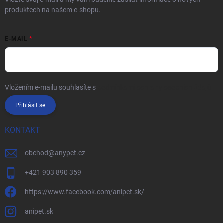
produktech na našem e-shopu.
E-MAIL
Vložením e-mailu souhlasíte s
podmínkami ochrany osobních údajů
Přihlásit se
KONTAKT
obchod
@
anypet.cz
+421 903 890 359
https://www.facebook.com/anipet.sk/
anipet.sk