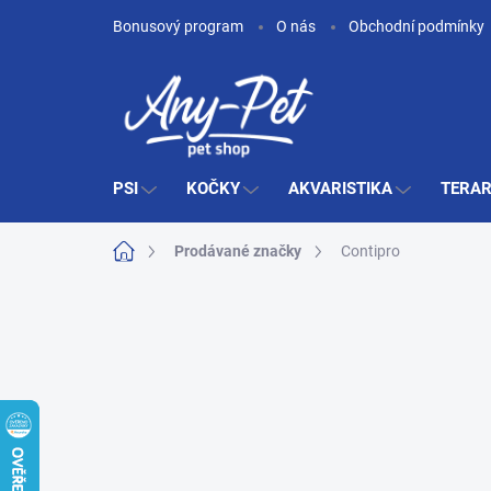
Přejít
Bonusový program
O nás
Obchodní podmínky
na
obsah
PSI
KOČKY
AKVARISTIKA
TERAR
Domů
Prodávané značky
Contipro