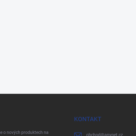
KONTAKT
ce o nových produktech na
obchod
@
anypet.cz