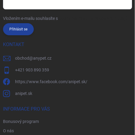
Vložením e-mailu souhlasíte s
podmínkami ochrany osobních údajů
Přihlásit se
KONTAKT
obchod
@
anypet.cz
+421 903 890 359
https://www.facebook.com/anipet.sk/
anipet.sk
INFORMACE PRO VÁS
Bonusový program
O nás