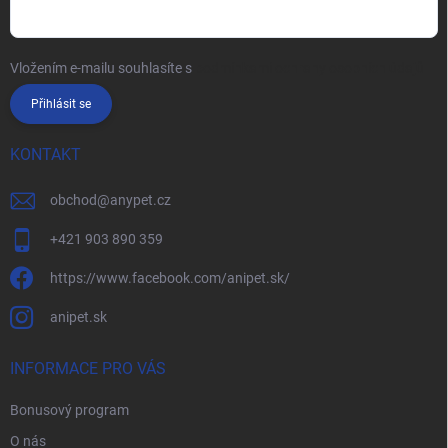
Vložením e-mailu souhlasíte s
podmínkami ochrany osobních údajů
Přihlásit se
KONTAKT
obchod
@
anypet.cz
+421 903 890 359
https://www.facebook.com/anipet.sk/
anipet.sk
INFORMACE PRO VÁS
Bonusový program
O nás