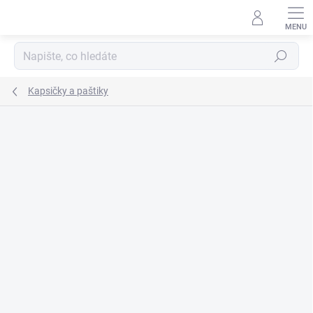
Přejít
na
obsah
Hledat
Kapsičky a paštiky