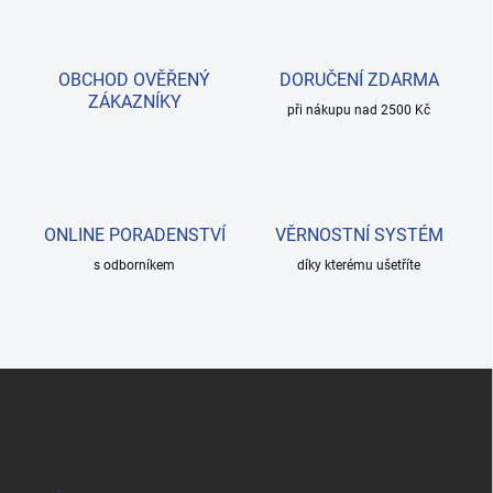
OBCHOD OVĚŘENÝ
DORUČENÍ ZDARMA
ZÁKAZNÍKY
při nákupu nad 2500 Kč
ONLINE PORADENSTVÍ
VĚRNOSTNÍ SYSTÉM
s odborníkem
díky kterému ušetříte
Z
á
p
a
t