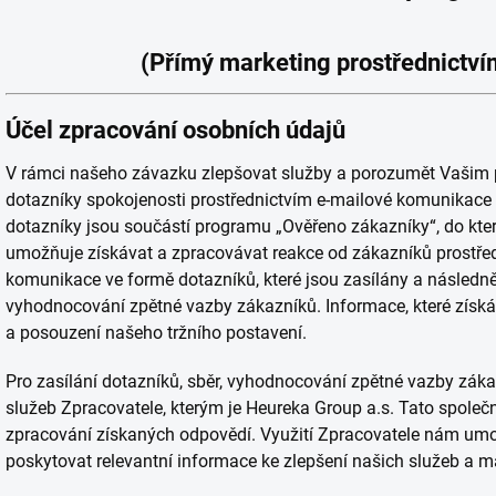
(Přímý marketing prostřednictví
Účel zpracování osobních údajů
V rámci našeho závazku zlepšovat služby a porozumět Vašim
dotazníky spokojenosti prostřednictvím e-mailové komunikac
dotazníky jsou součástí programu „Ověřeno zákazníky“, do kter
umožňuje získávat a zpracovávat reakce od zákazníků prostře
komunikace ve formě dotazníků, které jsou zasílány a násled
vyhodnocování zpětné vazby zákazníků. Informace, které získ
a posouzení našeho tržního postavení.
Pro zasílání dotazníků, sběr, vyhodnocování zpětné vazby zák
služeb Zpracovatele, kterým je Heureka Group a.s. Tato spole
zpracování získaných odpovědí. Využití Zpracovatele nám umo
poskytovat relevantní informace ke zlepšení našich služeb a ma