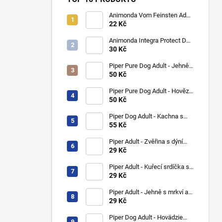
Animonda Vom Feinsten Adult
- kuřecí plněné játry 150g
22 Kč
Animonda Integra Protect Dog
Nieren - Kuřecí 150g
30 Kč
Piper Pure Dog Adult - Jehně a
špenát 400g
50 Kč
Piper Pure Dog Adult - Hovězí
s hnědou rýží 400g
50 Kč
Piper Dog Adult - Kachna s
hruškou 800g
55 Kč
Piper Adult - Zvěřina s dýní
150g
29 Kč
Piper Adult - Kuřecí srdíčka s
hnědou rýží 150g
29 Kč
Piper Adult - Jehně s mrkví a
hnědou rýží 150g
29 Kč
Piper Dog Adult - Hovädzie