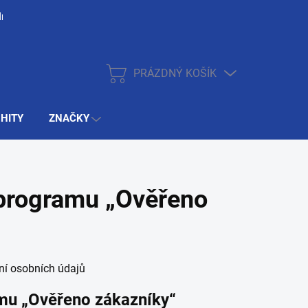
dnávky
Zasílání dotazníků Heureka – Ověřeno zákazníky
Bezpečn
PRÁZDNÝ KOŠÍK
NÁKUPNÍ
KOŠÍK
 HITY
ZNAČKY
 programu „Ověřeno
ní osobních údajů
amu „Ověřeno zákazníky“