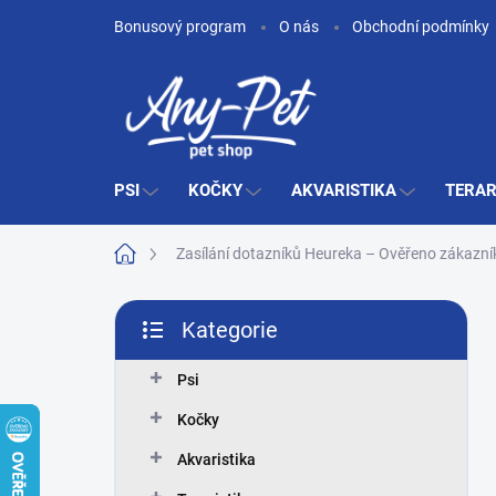
Přejít
Bonusový program
O nás
Obchodní podmínky
na
obsah
PSI
KOČKY
AKVARISTIKA
TERAR
Domů
Zasílání dotazníků Heureka – Ověřeno zákazní
P
Kategorie
o
Přeskočit
s
kategorie
t
Psi
r
Kočky
a
n
Akvaristika
n