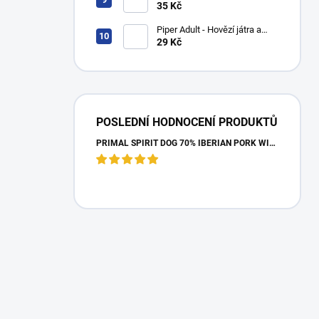
držky 400g
35 Kč
Piper Adult - Hovězí játra a
brambory 150g
29 Kč
POSLEDNÍ HODNOCENÍ PRODUKTŮ
PRIMAL SPIRIT DOG 70% IBERIAN PORK WITH HAM 2X12KG