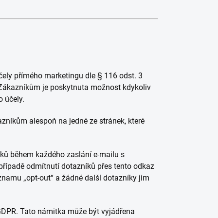
účely přímého marketingu dle § 116 odst. 3
 Zákazníkům je poskytnuta možnost kdykoliv
o účely.
azníkům alespoň na jedné ze stránek, které
íků během každého zaslání e-mailu s
případě odmítnutí dotazníků přes tento odkaz
znamu „opt-out“ a žádné další dotazníky jim
 GDPR. Tato námitka může být vyjádřena