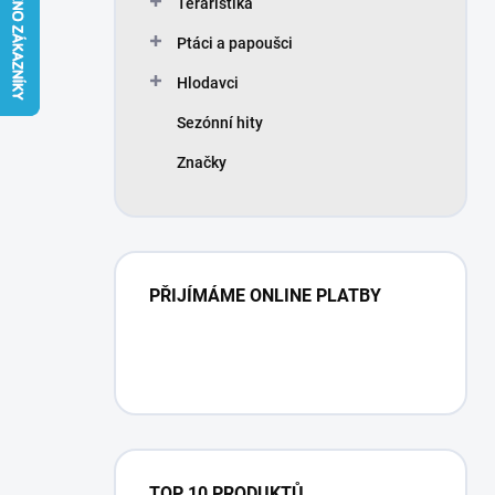
Teraristika
í
p
Ptáci a papoušci
a
n
Hlodavci
e
Sezónní hity
l
Značky
PŘIJÍMÁME ONLINE PLATBY
TOP 10 PRODUKTŮ