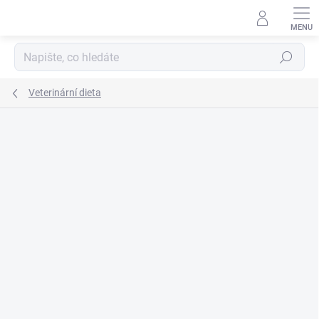
Přejít
na
obsah
Hledat
Veterinární dieta