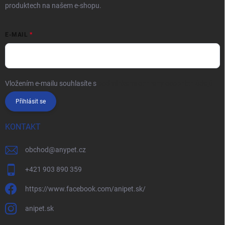
produktech na našem e-shopu.
E-MAIL
Vložením e-mailu souhlasíte s
podmínkami ochrany osobních údajů
Přihlásit se
KONTAKT
obchod
@
anypet.cz
+421 903 890 359
https://www.facebook.com/anipet.sk/
anipet.sk