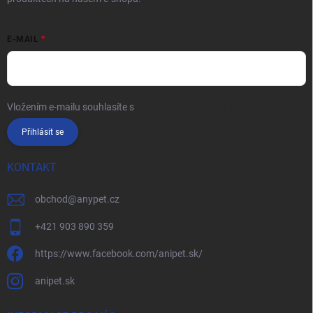
E-MAIL
Vložením e-mailu souhlasíte s
podmínkami ochrany osobních údajů
Přihlásit se
KONTAKT
obchod
@
anypet.cz
+421 903 890 359
https://www.facebook.com/anipet.sk/
anipet.sk