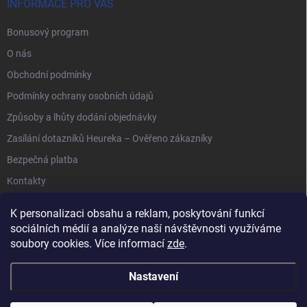
INFORMACE PRO VÁS
Bonusový program
O nás
Obchodní podmínky
Podmínky ochrany osobních údajů
Způsoby a lhůty dodání objednávky
Zasílání dotazníků Heureka – Ověřeno zákazníky
Bezpečná platba
Kontakty
K personalizaci obsahu a reklam, poskytování funkcí
sociálních médií a analýze naší návštěvnosti využíváme
soubory cookies. Více informací
zde
.
Anipet.sk
Nastavení
Copyright 2026
Anypet.cz
. Všechna práva vyhrazena.
Upravit nastavení