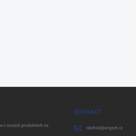
KONTAKT
ce o nových produktech na
obchod
@
anypet.cz