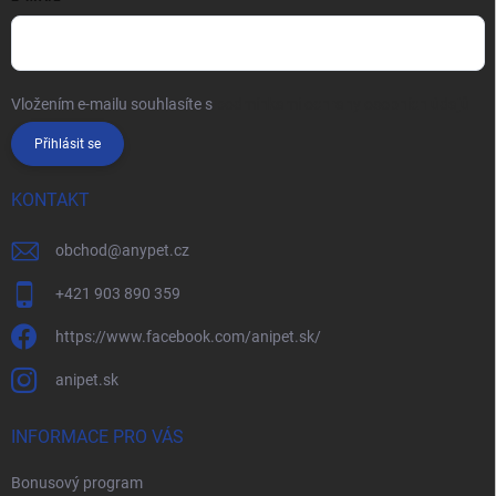
Vložením e-mailu souhlasíte s
podmínkami ochrany osobních údajů
Přihlásit se
KONTAKT
obchod
@
anypet.cz
+421 903 890 359
https://www.facebook.com/anipet.sk/
anipet.sk
INFORMACE PRO VÁS
Bonusový program