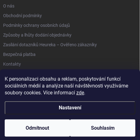
O nás
Obchodní podmínky
Podmínky ochrany osobních údajů
Způsoby a lhůty dodání objednávky
Zasílání dotazníků Heureka – Ověřeno zákazníky
Bezpečná platba
Kontakty
K personalizaci obsahu a reklam, poskytování funkcí
sociálních médií a analýze naší návštěvnosti využíváme
soubory cookies. Více informací
zde
.
Anipet.sk
Nastavení
Copyright 2026
Anypet.cz
. Všechna práva vyhrazena.
Upravit nastavení
cookies
Odmítnout
Souhlasím
Vytvořil Shoptet