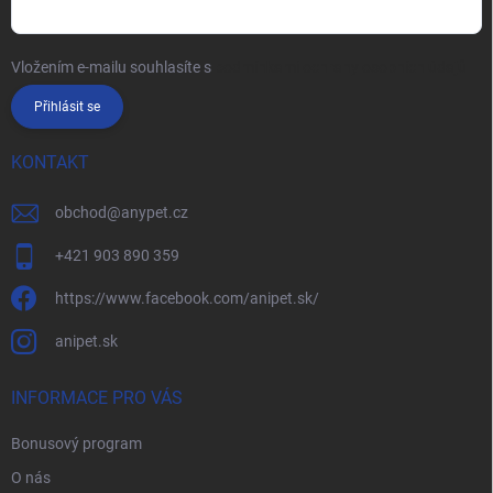
Vložením e-mailu souhlasíte s
podmínkami ochrany osobních údajů
Přihlásit se
KONTAKT
obchod
@
anypet.cz
+421 903 890 359
https://www.facebook.com/anipet.sk/
anipet.sk
INFORMACE PRO VÁS
Bonusový program
O nás