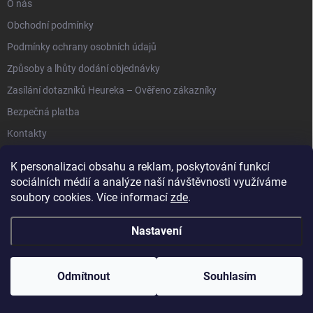
O nás
Obchodní podmínky
Podmínky ochrany osobních údajů
Způsoby a lhůty dodání objednávky
Zasílání dotazníků Heureka – Ověřeno zákazníky
Bezpečná platba
Kontakty
K personalizaci obsahu a reklam, poskytování funkcí
sociálních médií a analýze naší návštěvnosti využíváme
soubory cookies. Více informací
zde
.
Anipet.sk
Nastavení
Copyright 2026
Anypet.cz
. Všechna práva vyhrazena.
Upravit nastavení
cookies
Odmítnout
Souhlasím
Vytvořil Shoptet