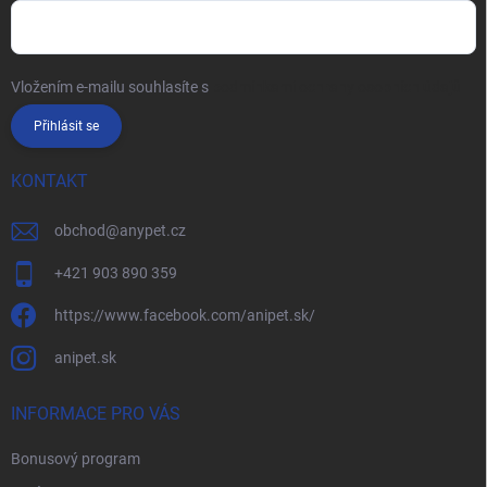
Vložením e-mailu souhlasíte s
podmínkami ochrany osobních údajů
Přihlásit se
KONTAKT
obchod
@
anypet.cz
+421 903 890 359
https://www.facebook.com/anipet.sk/
anipet.sk
INFORMACE PRO VÁS
Bonusový program