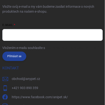
Vložte svůj e-mail a my vám budeme zasílat informace o nových
produktech na našem e-shopu.
E-MAIL
Vložením e-mailu souhlasíte s
podmínkami ochrany osobních údajů
Přihlásit se
KONTAKT
obchod
@
anypet.cz
+421 903 890 359
https://www.facebook.com/anipet.sk/