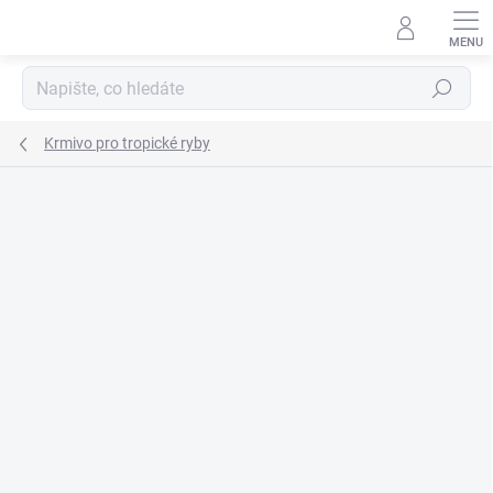
Přejít
na
obsah
Hledat
Krmivo pro tropické ryby