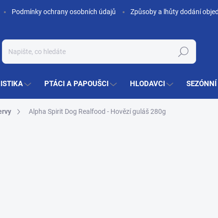
Podmínky ochrany osobních údajů
Způsoby a lhůty dodání obje
Hledat
ISTIKA
PTÁCI A PAPOUŠCI
HLODAVCI
SEZÓNNÍ
ervy
Alpha Spirit Dog Realfood - Hovězí guláš 280g