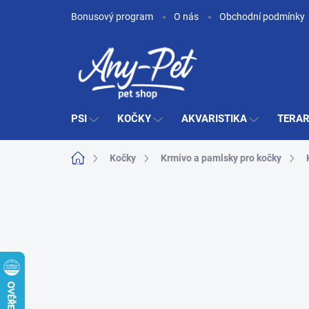
Přejít
Bonusový program
O nás
Obchodní podmínky
na
obsah
PSI
KOČKY
AKVARISTIKA
TERAR
Domů
Kočky
Krmivo a pamlsky pro kočky