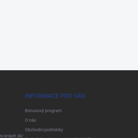
INFORMACE PRO VÁS
Bonusový program
O nás
Obchodní podmínky
m/anipet.sk/