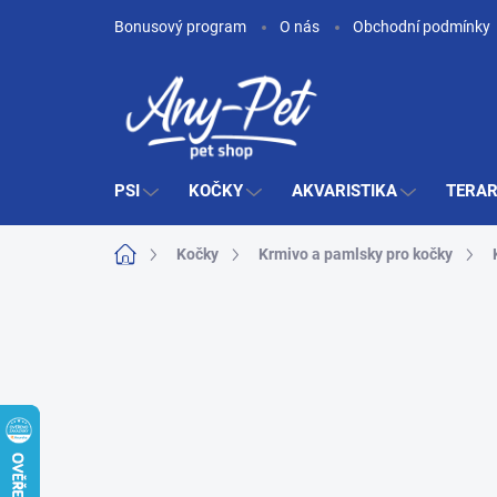
Přejít
Bonusový program
O nás
Obchodní podmínky
na
obsah
PSI
KOČKY
AKVARISTIKA
TERAR
Domů
Kočky
Krmivo a pamlsky pro kočky