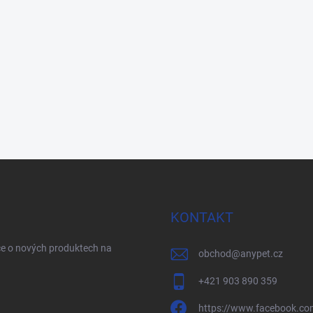
KONTAKT
ce o nových produktech na
obchod
@
anypet.cz
+421 903 890 359
https://www.facebook.co