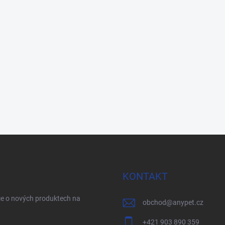
KONTAKT
ce o nových produktech na
obchod
@
anypet.cz
+421 903 890 359