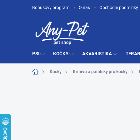
Přejít
Bonusový program
O nás
Obchodní podmínky
na
obsah
PSI
KOČKY
AKVARISTIKA
TERAR
Domů
Kočky
Krmivo a pamlsky pro kočky