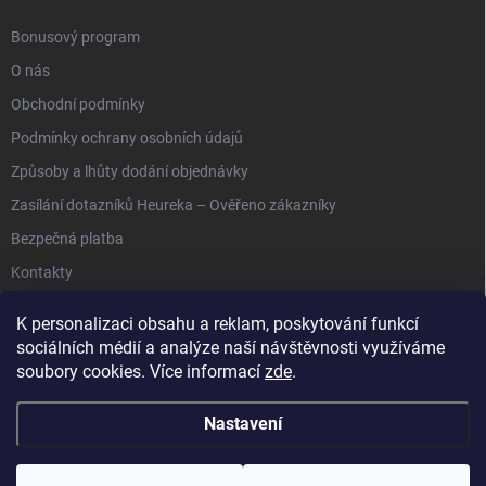
Bonusový program
O nás
Obchodní podmínky
Podmínky ochrany osobních údajů
Způsoby a lhůty dodání objednávky
Zasílání dotazníků Heureka – Ověřeno zákazníky
Bezpečná platba
Kontakty
K personalizaci obsahu a reklam, poskytování funkcí
sociálních médií a analýze naší návštěvnosti využíváme
soubory cookies. Více informací
zde
.
Anipet.sk
Nastavení
Copyright 2026
Anypet.cz
. Všechna práva vyhrazena.
Upravit nastavení
cookies