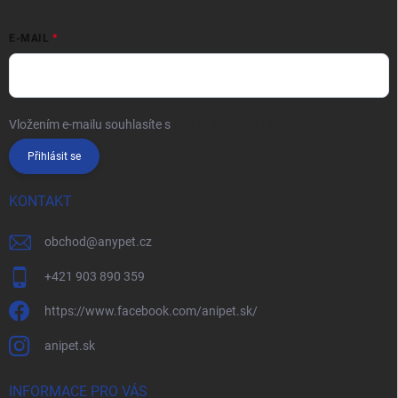
E-MAIL
Vložením e-mailu souhlasíte s
podmínkami ochrany osobních údajů
Přihlásit se
KONTAKT
obchod
@
anypet.cz
+421 903 890 359
https://www.facebook.com/anipet.sk/
anipet.sk
INFORMACE PRO VÁS