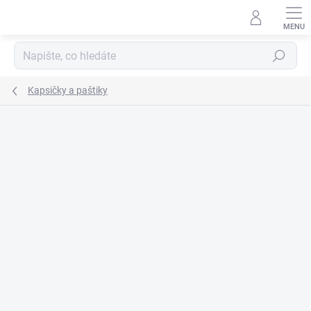
Přejít
na
obsah
Hledat
Kapsičky a paštiky