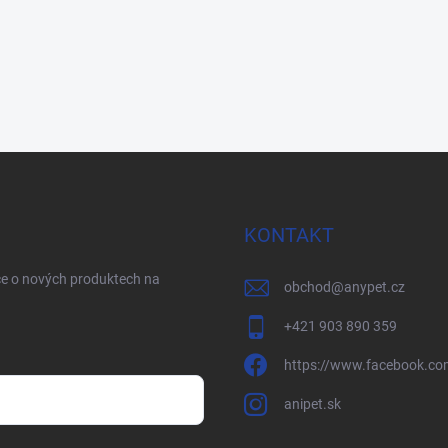
KONTAKT
ce o nových produktech na
obchod
@
anypet.cz
+421 903 890 359
https://www.facebook.co
anipet.sk