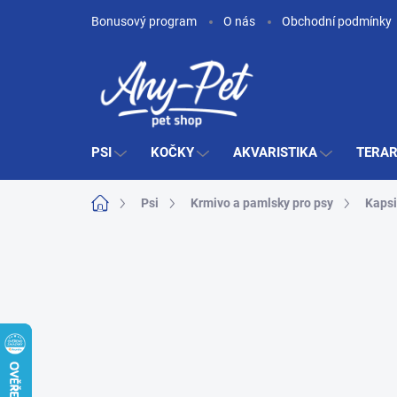
Přejít
Bonusový program
O nás
Obchodní podmínky
na
obsah
PSI
KOČKY
AKVARISTIKA
TERAR
Domů
Psi
Krmivo a pamlsky pro psy
Kapsi