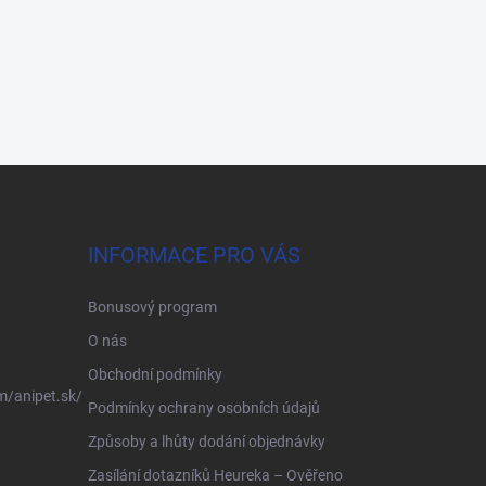
INFORMACE PRO VÁS
Bonusový program
O nás
Obchodní podmínky
m/anipet.sk/
Podmínky ochrany osobních údajů
Způsoby a lhůty dodání objednávky
Zasílání dotazníků Heureka – Ověřeno