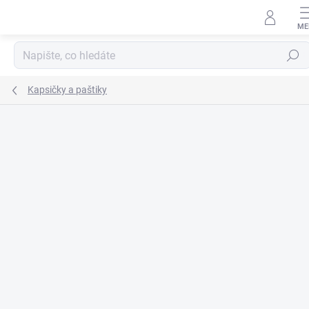
Přejít
na
obsah
Hledat
Kapsičky a paštiky