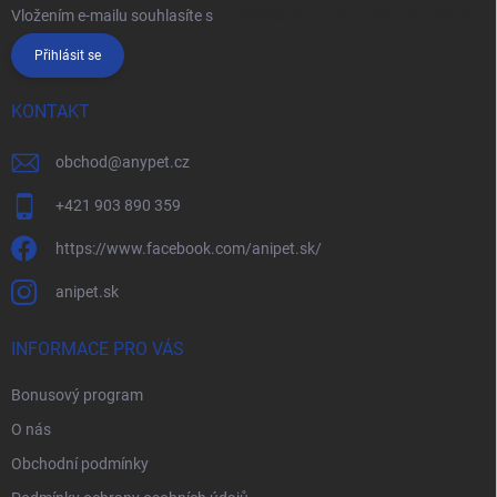
Vložením e-mailu souhlasíte s
podmínkami ochrany osobních údajů
Přihlásit se
KONTAKT
obchod
@
anypet.cz
+421 903 890 359
https://www.facebook.com/anipet.sk/
anipet.sk
INFORMACE PRO VÁS
Bonusový program
O nás
Obchodní podmínky