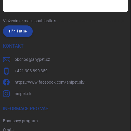
Vložením e-mailu souhlasíte s
podmínkami ochrany osobních údajů
Přihlásit se
KONTAKT
obchod
@
anypet.cz
+421 903 890 359
https://www.facebook.com/anipet.sk/
anipet.sk
INFORMACE PRO VÁS
Bonusový program
O nás