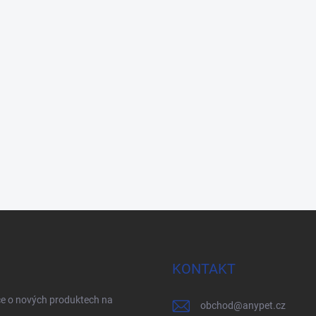
KONTAKT
ce o nových produktech na
obchod
@
anypet.cz