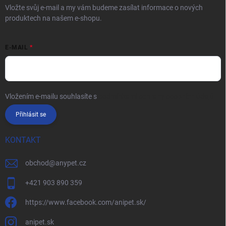
Vložte svůj e-mail a my vám budeme zasílat informace o nových
produktech na našem e-shopu.
E-MAIL
Vložením e-mailu souhlasíte s
podmínkami ochrany osobních údajů
Přihlásit se
KONTAKT
obchod
@
anypet.cz
+421 903 890 359
https://www.facebook.com/anipet.sk/
anipet.sk