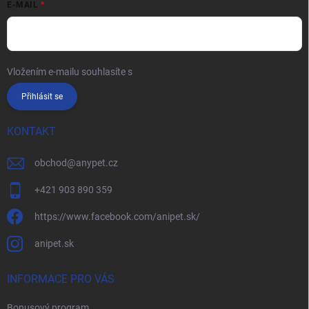
E-MAIL
Vložením e-mailu souhlasíte s
podmínkami ochrany osobních údajů
Přihlásit se
KONTAKT
obchod
@
anypet.cz
+421 903 890 359
https://www.facebook.com/anipet.sk/
anipet.sk
INFORMACE PRO VÁS
Bonusový program