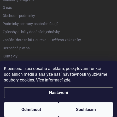
O nás
Obchodní podmínky
Podmínky ochrany osobních údajů
Způsoby a lhůty dodání objednávky
Zasílání dotazníků Heureka – Ověřeno zákazníky
Bezpečná platba
Kontakty
K personalizaci obsahu a reklam, poskytování funkcí
sociálních médií a analýze naší návštěvnosti využíváme
soubory cookies. Více informací
zde
.
Anipet.sk
Nastavení
Copyright 2026
Anypet.cz
. Všechna práva vyhrazena.
Upravit nastavení
cookies
Odmítnout
Souhlasím
Vytvořil Shoptet