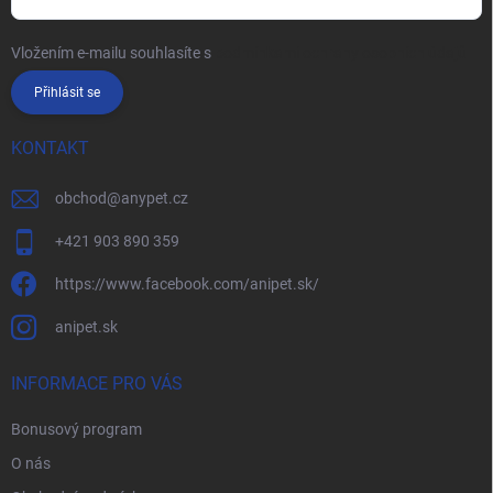
Vložením e-mailu souhlasíte s
podmínkami ochrany osobních údajů
Přihlásit se
KONTAKT
obchod
@
anypet.cz
+421 903 890 359
https://www.facebook.com/anipet.sk/
anipet.sk
INFORMACE PRO VÁS
Bonusový program
O nás