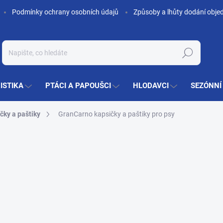
Podmínky ochrany osobních údajů
Způsoby a lhůty dodání obje
Hledat
ISTIKA
PTÁCI A PAPOUŠCI
HLODAVCI
SEZÓNNÍ
čky a paštiky
GranCarno kapsičky a paštiky pro psy