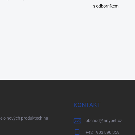
s odborníkem
KONTAKT
ce o nových produktech na
obchod
@
anypet.cz
+421 903 890 359