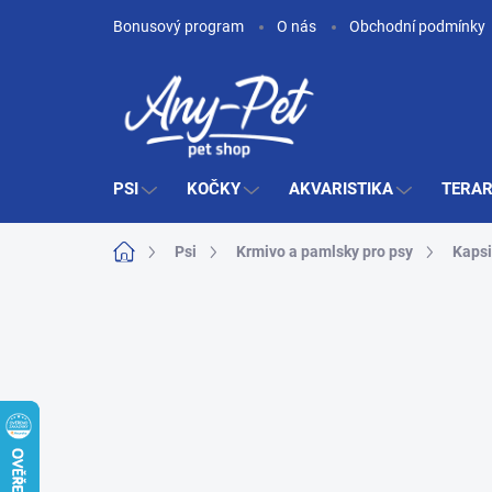
Přejít
Bonusový program
O nás
Obchodní podmínky
na
obsah
PSI
KOČKY
AKVARISTIKA
TERAR
Domů
Psi
Krmivo a pamlsky pro psy
Kapsi