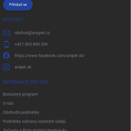
Přihlásit se
KONTAKT
obchod
@
anypet.cz
+421 903 890 359
https://www.facebook.com/anipet.sk/
anipet.sk
INFORMACE PRO VÁS
Bonusový program
O nás
Obchodní podmínky
Podmínky ochrany osobních údajů
Způsoby a lhůty dodání objednávky