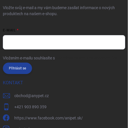
Vložte svůj e-mail a my vám budeme zasílat informace o nových
produktech na našem e-shopu.
E-MAIL
Vložením e-mailu souhlasíte s
podmínkami ochrany osobních údajů
Přihlásit se
KONTAKT
obchod
@
anypet.cz
+421 903 890 359
https://www.facebook.com/anipet.sk/