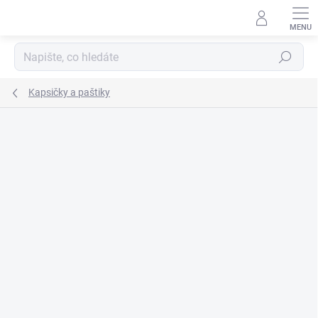
Přejít
na
obsah
Hledat
Kapsičky a paštiky