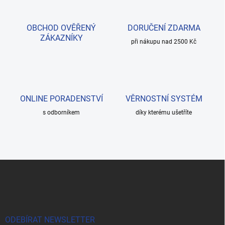
OBCHOD OVĚŘENÝ
DORUČENÍ ZDARMA
ZÁKAZNÍKY
při nákupu nad 2500 Kč
ONLINE PORADENSTVÍ
VĚRNOSTNÍ SYSTÉM
s odborníkem
díky kterému ušetříte
Z
á
p
a
t
í
ODEBÍRAT NEWSLETTER