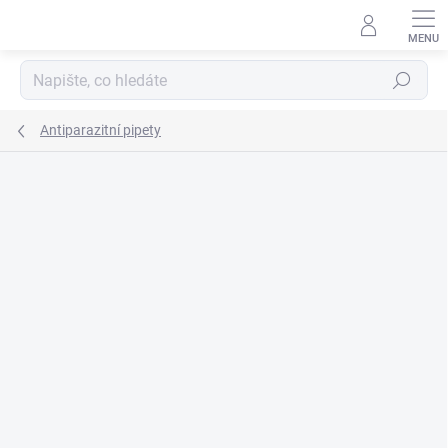
Přejít
na
obsah
Hledat
Antiparazitní pipety