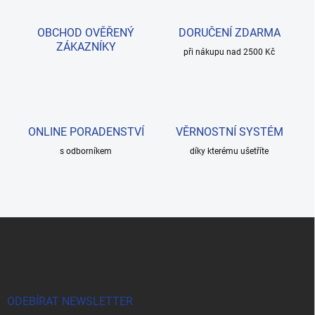
OBCHOD OVĚŘENÝ
DORUČENÍ ZDARMA
ZÁKAZNÍKY
při nákupu nad 2500 Kč
ONLINE PORADENSTVÍ
VĚRNOSTNÍ SYSTÉM
s odborníkem
díky kterému ušetříte
Z
á
p
a
t
í
ODEBÍRAT NEWSLETTER