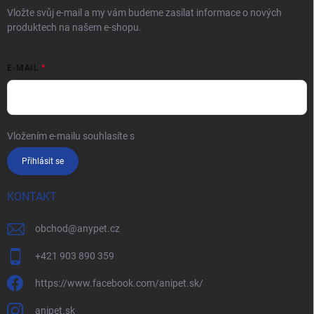
Vložte svůj e-mail a my vám budeme zasílat informace o nových
produktech na našem e-shopu.
E-MAIL
Vložením e-mailu souhlasíte s
podmínkami ochrany osobních údajů
Přihlásit se
KONTAKT
obchod
@
anypet.cz
+421 903 890 359
https://www.facebook.com/anipet.sk/
anipet.sk